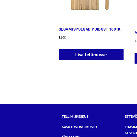
SEGAMISPULGAD PUIDUST 100TK
3.10
€
3
Lisa tellimusse
TELLIMISKESKUS
ETTEVÕ
KASUTUSTINGIMUSED
EDASI
KESKKO