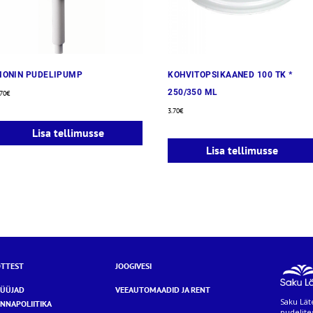
MONIN PUDELIPUMP
KOHVITOPSIKAANED 100 TK *
250/350 ML
.70
€
3.70
€
Lisa tellimusse
Lisa tellimusse
TTEST
JOOGIVESI
MÜÜJAD
VEEAUTOMAADID JA RENT
Saku Läte
NNAPOLIITIKA
pudelite