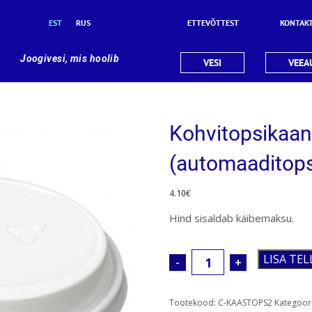
EST
RUS
ETTEVÕTTEST
KONTAK
Joogivesi, mis hoolib
VESI
VEEA
Kohvitopsikaan
(automaaditops
4.10
€
Hind sisaldab käibemaksu.
LISA TE
Kohvitopsikaaned
100
tk
Tootekood:
C-KAASTOPS2
Kategoor