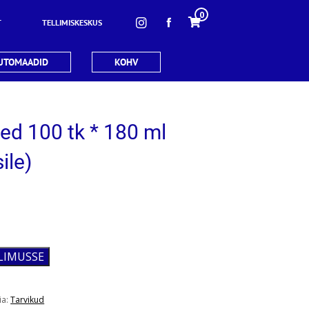
0
T
TELLIMISKESKUS
UTOMAADID
KOHV
ed 100 tk * 180 ml
ile)
LLIMUSSE
ia:
Tarvikud