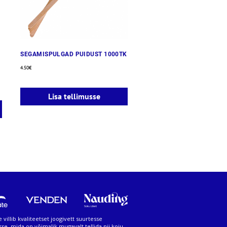
SEGAMISPULGAD PUIDUST 1000TK
4.50
€
Lisa tellimusse
 villib kvaliteetset joogivett suurtesse
sse, mida on võimalik mugavalt tellida nii koju