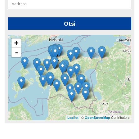
+
-
| ©
Contributors
Leaflet
OpenStreetMap