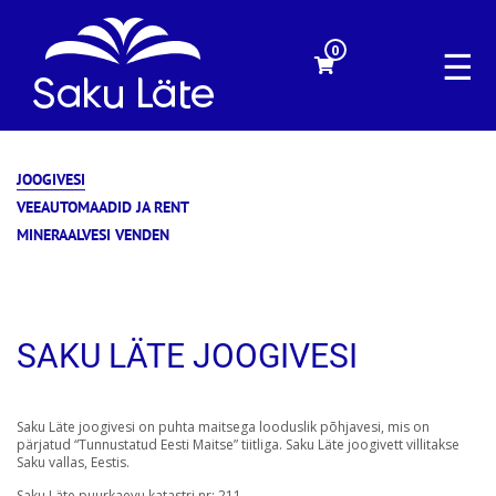
0
☰
JOOGIVESI
VEEAUTOMAADID JA RENT
MINERAALVESI VENDEN
SAKU LÄTE JOOGIVESI
Saku Läte joogivesi on puhta maitsega looduslik põhjavesi, mis on
pärjatud “Tunnustatud Eesti Maitse” tiitliga. Saku Läte joogivett villitakse
Saku vallas, Eestis.
Saku Läte puurkaevu katastri nr: 211.