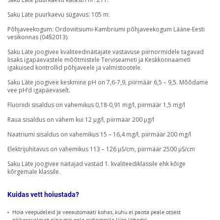
Saku Läte puurkaevu sügavus: 105 m.
Põhjaveekogum: Ordoviitsiumi-Kambriumi põhjaveekogum Lääne-Eesti
vesikonnas (04§2013).
Saku Läte joogivee kvaliteedinäitajate vastavuse piirnormidele tagavad
lisaks igapäevastele mõõtmistele Terviseameti ja Keskkonnaameti
igakuised kontrollid põhjaveele ja valmistootele.
Saku Läte joogivee keskmine pH on 7,6-7,9, piirmäär 6,5 – 9,5. Mõõdame
vee pH’d igapäevaselt.
Fluoriidi sisaldus on vahemikus 0,18-0,91 mg/l, piirmäär 1,5 mg/l
Raua sisaldus on vähem kui 12 µg/l, piirmäär 200 µg/l
Naatriumi sisaldus on vahemikus 15 – 16,4 mg/l, piirmäär 200 mg/l
Elektrijuhitavus on vahemikus 113 – 126 μS/cm, piirmäär 2500 μS/cm
Saku Läte joogivee näitajad vastad 1. kvaliteediklassile ehk kõige
kõrgemale klassile.
Kuidas vett hoiustada?
Hoia veepudeleid ja veeautomaati kohas, kuhu ei paista peale otsest
päikesevalgust ning mis pole radiaatorile liiga lähedal.