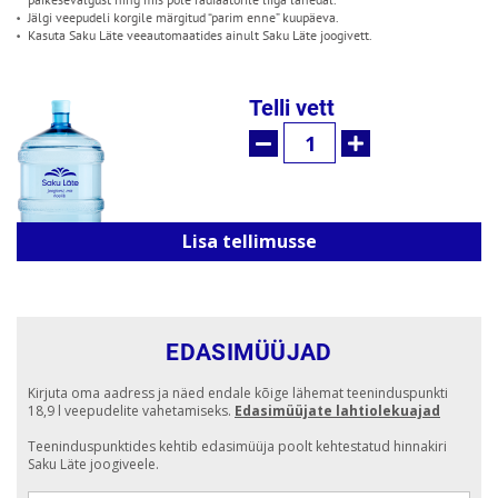
Jälgi veepudeli korgile märgitud “parim enne” kuupäeva.
Kasuta Saku Läte veeautomaatides ainult Saku Läte joogivett.
Telli vett
Lisa tellimusse
EDASIMÜÜJAD
Kirjuta oma aadress ja näed endale kõige lähemat teeninduspunkti
18,9 l veepudelite vahetamiseks.
Edasimüüjate lahtiolekuajad
Teeninduspunktides kehtib edasimüüja poolt kehtestatud hinnakiri
Saku Läte joogiveele.