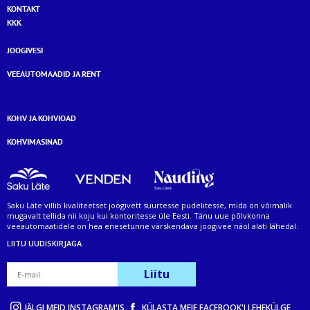
KONTAKT
KKK
JOOGIVESI
VEEAUTOMAADID JA RENT
KOHV JA KOHVIOAD
KOHVIMASINAD
Saku Läte villib kvaliteetset joogivett suurtesse pudelitesse, mida on võimalik
mugavalt tellida nii koju kui kontoritesse üle Eesti. Tänu uue põlvkonna
veeautomaatidele on hea enesetunne värskendava joogivee näol alati lähedal.
LIITU UUDISKIRJAGA
Liitu
JÄLGI MEID INSTAGRAM'IS
KÜLASTA MEIE FACEBOOK'I LEHEKÜLGE