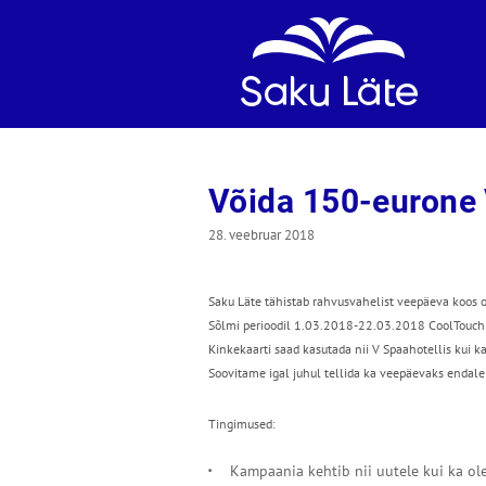
Võida 150-eurone 
28. veebruar 2018
Saku Läte tähistab rahvusvahelist veepäeva koos 
Sõlmi perioodil 1.03.2018-22.03.2018 CoolTouchi s
Kinkekaarti saad kasutada nii V Spaahotellis kui ka
Soovitame igal juhul tellida ka veepäevaks endale k
Tingimused:
Kampaania kehtib nii uutele kui ka ole