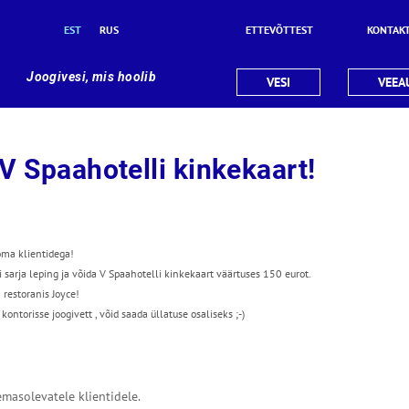
EST
RUS
ETTEVÕTTEST
KONTAK
Joogivesi, mis hoolib
VESI
VEEA
V Spaahotelli kinkekaart!
oma klientidega!
arja leping ja võida V Spaahotelli kinkekaart väärtuses 150 eurot.
 restoranis Joyce!
ontorisse joogivett , võid saada üllatuse osaliseks ;-)
masolevatele klientidele.