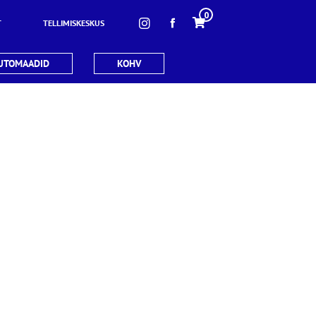
0
T
TELLIMISKESKUS
UTOMAADID
KOHV