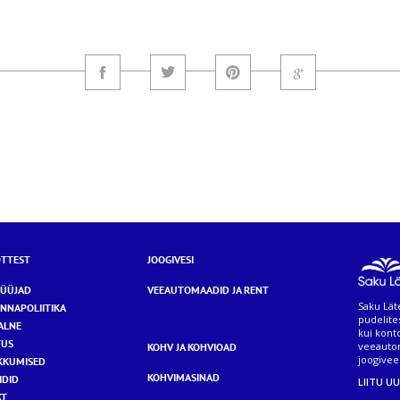
TTEST
JOOGIVESI
MÜÜJAD
VEEAUTOMAADID JA RENT
Saku Läte
NNAPOLIITIKA
pudelite
ALNE
kui kont
TUS
veeauto
KOHV JA KOHVIOAD
joogivee 
KKUMISED
KOHVIMASINAD
IDID
LIITU U
KT