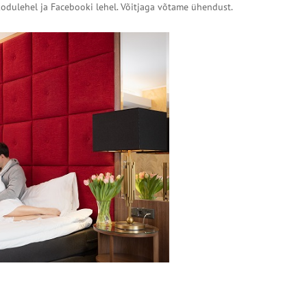
odulehel ja Facebooki lehel. Võitjaga võtame ühendust.