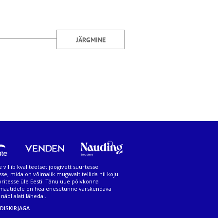
JÄRGMINE
 villib kvaliteetset joogivett suurtesse
sse, mida on võimalik mugavalt tellida nii koju
oritesse üle Eesti. Tänu uue põlvkonna
maatidele on hea enesetunne värskendava
näol alati lähedal.
UDISKIRJAGA