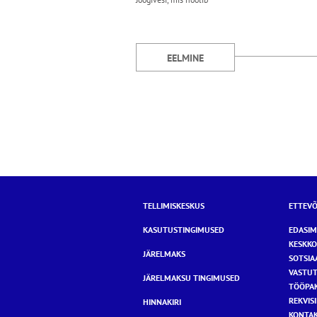
EELMINE
TELLIMISKESKUS
ETTEVÕ
KASUTUSTINGIMUSED
EDASI
KESKKO
JÄRELMAKS
SOTSIA
VASTU
JÄRELMAKSU TINGIMUSED
TÖÖPA
REKVISI
HINNAKIRI
KONTA