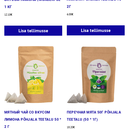
2Г
1 КГ
6.00
€
12.10
€
Lisa tellimusse
Lisa tellimusse
МЯТНЫЙ ЧАЙ СО ВКУСОМ
ПЕРЕЧНАЯ МЯТА 50Г PÕHJALA
ЛИМОНА PÕHJALA TEETALU 50 *
TEETALU (50 * 1Г)
2 Г
18.20
€