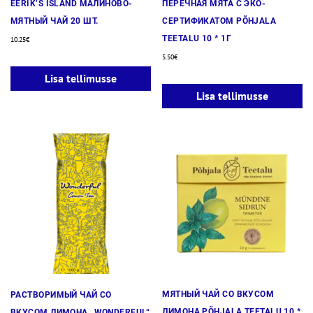
EERIK’S ISLAND МАЛИНОВО-
ПЕРЕЧНАЯ МЯТА С ЭКО-
МЯТНЫЙ ЧАЙ 20 ШТ.
СЕРТИФИКАТОМ PÕHJALA
TEETALU 10 * 1Г
10.25
€
5.50
€
Lisa tellimusse
Lisa tellimusse
МЯТНЫЙ ЧАЙ СО ВКУСОМ
РАСТВОРИМЫЙ ЧАЙ СО
ЛИМОНА PÕHJALA TEETALU 10 *
ВКУСОМ ЛИМОНА „WONDERFUL“