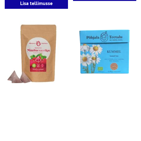
Lisa tellimusse
МЯТНЫЙ ЧАЙ С МАЛИНОЙ
РОМАШКА PÕHJALA TEETALU
PÕHJALA TEETALU 50*2,5Г
16Х0,8Г
37.10
€
6.00
€
Lisa tellimusse
Lisa tellimusse